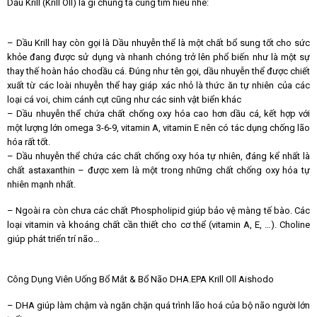
Dầu Krill (Krill Oll) là gì chúng ta cùng tìm hiểu nhé:
– Dầu Krill hay còn gọi là Dầu nhuyễn thể là một chất bổ sung tốt cho sức
khỏe đang được sử dụng và nhanh chóng trở lên phổ biến như là một sự
thay thế hoàn hảo chodầu cá. Đúng như tên gọi, dầu nhuyễn thể được chiết
xuất từ các loài nhuyễn thể hay giáp xác nhỏ là thức ăn tự nhiên của các
loại cá voi, chim cánh cụt cũng như các sinh vật biển khác
– Dầu nhuyễn thể chứa chất chống oxy hóa cao hơn dầu cá, kết hợp với
một lượng lớn omega 3-6-9, vitamin A, vitamin E nên có tác dụng chống lão
hóa rất tốt.
– Dầu nhuyễn thể chứa các chất chống oxy hóa tự nhiên, đáng kể nhất là
chất astaxanthin – được xem là một trong những chất chống oxy hóa tự
nhiên mạnh nhất.
– Ngoài ra còn chưa các chất Phospholipid giúp bảo vệ màng tế bào. Các
loại vitamin và khoáng chất cần thiết cho cơ thể (vitamin A, E, …). Choline
giúp phát triển trí não…
Công Dụng Viên Uống Bổ Mắt & Bổ Não DHA.EPA Krill Oll Aishodo
– DHA giúp làm chậm và ngăn chặn quá trình lão hoá của bộ não người lớn