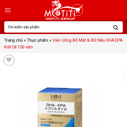
Skip
to
content
Tìm
kiếm:
Trang chủ
»
Thực phẩm
»
Viên Uống Bổ Mắt & Bổ Não DHA.EPA
Krill Oll 150 viên
Add
to
wishlist