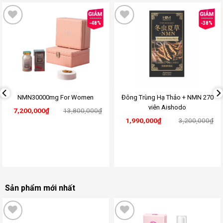
-48%
-38%
Add
Add
to
to
wishlist
wishlist
NMN30000mg For Women
Đông Trùng Hạ Thảo + NMN 270
viên Aishodo
7,200,000
₫
13,800,000
₫
1,990,000
₫
3,200,000
₫
Sản phẩm mới nhất