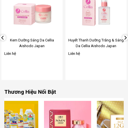
Add
Add
to
to
wishlist
wishlist
Kem Dưỡng Sáng Da Cellia
Huyết Thanh Dưỡng Trắng & Sáng
Aishodo Japan
Da Cellia Aishodo Japan
Liên hệ
Liên hệ
Thương Hiệu Nổi Bật