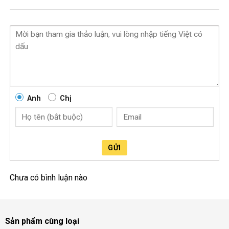
– Người muốn nâng cao sức khỏe
– Hỗ trợ điều trị các bệnh về trí nhớ
Https://www.facebook.com/motitishop/
Anh
Chị
GỬI
Chưa có bình luận nào
Sản phẩm cùng loại