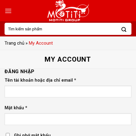
Skip
to
content
Tìm
kiếm:
Trang chủ
»
My Account
MY ACCOUNT
ĐĂNG NHẬP
Tên tài khoản hoặc địa chỉ email
*
Mật khẩu
*
Ghi nhớ mật khẩu