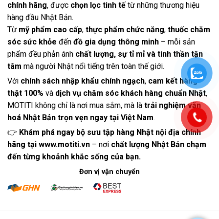
chính hãng
, được
chọn lọc tinh tế
từ những thương hiệu
hàng đầu Nhật Bản.
Từ
mỹ phẩm cao cấp
,
thực phẩm chức năng
,
thuốc chăm
sóc sức khỏe
đến
đồ gia dụng thông minh
– mỗi sản
phẩm đều phản ánh
chất lượng, sự tỉ mỉ và tinh thần tận
tâm
mà người Nhật nổi tiếng trên toàn thế giới.
Với
chính sách nhập khẩu chính ngạch
,
cam kết hàng
thật 100%
và
dịch vụ chăm sóc khách hàng chuẩn Nhật
,
MOTITI không chỉ là nơi mua sắm, mà là
trải nghiệm văn
hoá Nhật Bản trọn vẹn ngay tại Việt Nam
.
👉
Khám phá ngay bộ sưu tập hàng Nhật nội địa chính
hãng tại
www.motiti.vn
– nơi
chất lượng Nhật Bản chạm
đến từng khoảnh khắc sống của bạn.
Đơn vị vận chuyển