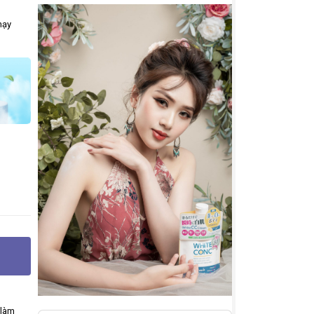
hạy
 làm