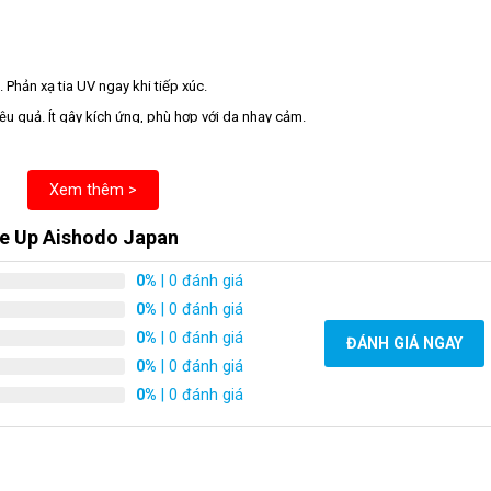
 Phản xạ tia UV ngay khi tiếp xúc.
ệu quả. Ít gây kích ứng, phù hợp với da nhạy cảm.
Xem thêm >
: Hấp thụ tia UVB. Giúp bảo vệ da tốt.
năng chống UVB
ne Up Aishodo Japan
 Hexyl Benzoate
: Bảo vệ da khỏi các tia UVA1, giúp ngăn ngừa lão hóa sớm.
0%
| 0 đánh giá
oxyphenyl Triazine
: Bảo vệ mạnh mẽ cả UVA và UVB. Hiệu quả chống nắng 
0%
| 0 đánh giá
0%
| 0 đánh giá
ĐÁNH GIÁ NGAY
0%
| 0 đánh giá
0%
| 0 đánh giá
i thiện tình trạng da kém sắc..
cường khả năng chống oxy hóa và làm sáng da hiệu quả.