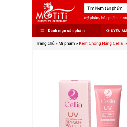
Skip
Tìm
to
kiếm:
content
,
,
mỹ phẩm
hóa phẩm
nước
Danh mục sản phẩm
KHUYẾN MÃ
Trang chủ
»
Mĩ phẩm
»
Kem Chống Nắng Cellia T
Add
to
wishlist