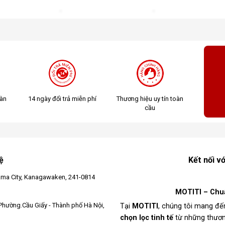
oàn
14 ngày đổi trả miễn phí
Thương hiệu uy tín toàn
cầu
ệ
Kết nối v
ma City, Kanagawaken, 241-0814
MOTITI – Chuẩ
Phường.Cầu Giấy - Thành phố Hà Nội,
Tại
MOTITI
, chúng tôi mang đ
chọn lọc tinh tế
từ những thươn