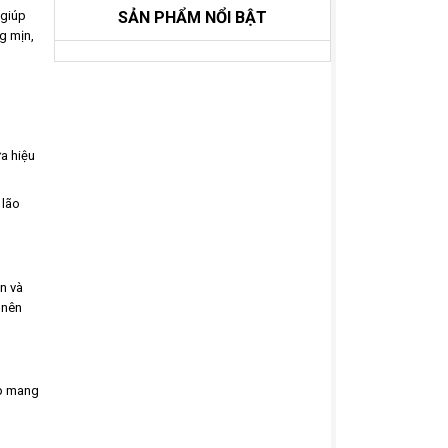
SẢN PHẨM NỔI BẬT
 giúp
g mịn,
a hiệu
 lão
n và
 nên
úp mang