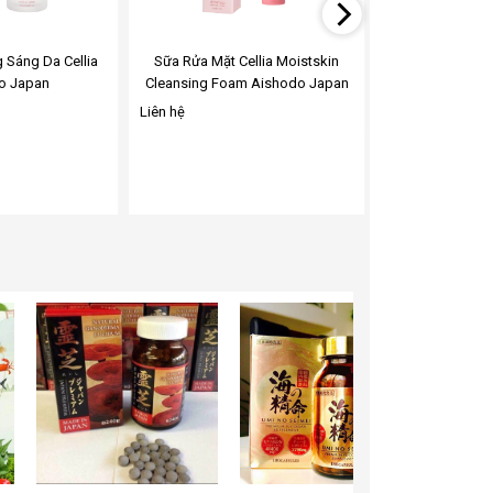
 Sáng Da Cellia
Sữa Rửa Mặt Cellia Moistskin
Dầu Tẩy Trang C
o Japan
Cleansing Foam Aishodo Japan
Aishod
Liên hệ
Liên hệ