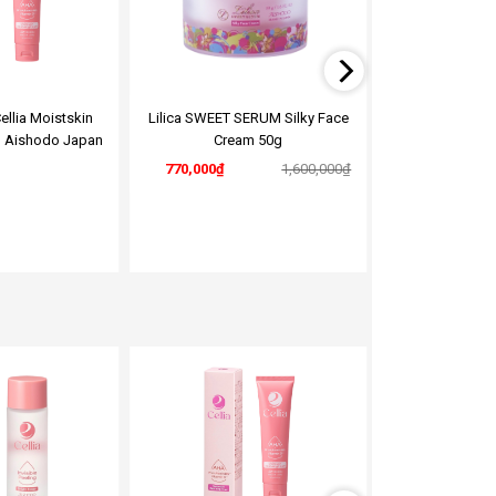
wishlist
wishlist
ellia Moistskin
Lilica SWEET SERUM Silky Face
Lilica SWEET S
m Aishodo Japan
Cream 50g
Lotio
770,000
₫
1,600,000
₫
730,000
₫
Add
Add
to
to
wishlist
wishlist