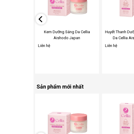
wishlist
wishlist
Https://www.facebook.com/motitishop/
rum môi 1 cây
Kem Dưỡng Sáng Da Cellia
Huyết Thanh Dưỡ
Aishodo Japan
Da Cellia A
Liên hệ
Liên hệ
Sản phẩm mới nhất
Add
Add
to
to
wishlist
wishlist