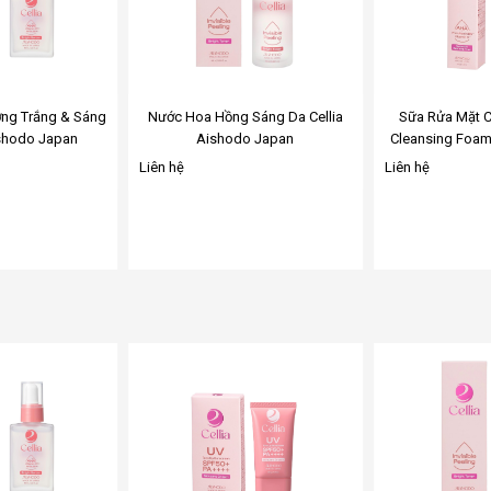
wishlist
wishlist
ng Trắng & Sáng
Nước Hoa Hồng Sáng Da Cellia
Sữa Rửa Mặt C
ishodo Japan
Aishodo Japan
Cleansing Foa
Liên hệ
Liên hệ
Add
Add
to
to
wishlist
wishlist