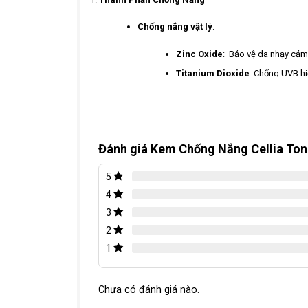
Chống nắng vật lý
:
Zinc Oxide
: Bảo vệ da nhạy cảm.
Titanium Dioxide
: Chống UVB hi
Chống nắng hóa học
:
Ethylhexyl Methoxycinnamate
Octocrylene
: Tăng cường khả 
Đánh giá Kem Chống Nắng Cellia To
Diethylamino Hydroxybenzoyl
5
Bis-Ethylhexyloxyphenol Meth
4
vững.
3
Thành Phần Dưỡng Da & Làm Sáng
2
1
Chất làm sáng
:
Arbutin
: Làm sáng da an toàn, cả
Chưa có đánh giá nào.
Các dẫn xuất Vitamin C
: Tăng 