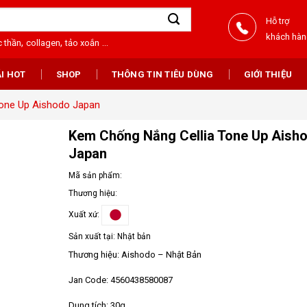
Hỗ trợ
khách hà
,
,
...
 thần
collagen
tảo xoắn
I HOT
SHOP
THÔNG TIN TIÊU DÙNG
GIỚI THIỆU
one Up Aishodo Japan
Kem Chống Nắng Cellia Tone Up Aish
Japan
Mã sản phẩm:
Thương hiệu:
Xuất xứ:
Sản xuất tại:
Nhật bản
Thương hiệu: Aishodo – Nhật Bản
Jan Code: 4560438580087
Dung tích: 30g