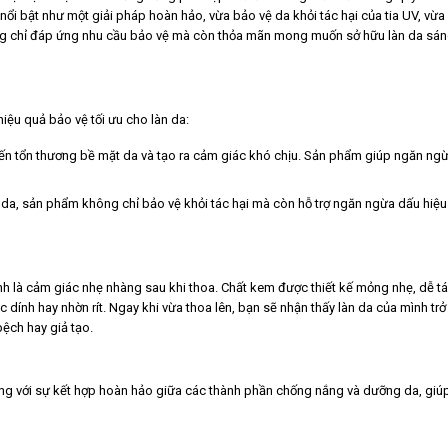
i bật như một giải pháp hoàn hảo, vừa bảo vệ da khỏi tác hại của tia UV, vừa
ng chỉ đáp ứng nhu cầu bảo vệ mà còn thỏa mãn mong muốn sở hữu làn da sán
iệu quả bảo vệ tối ưu cho làn da:
đến tổn thương bề mặt da và tạo ra cảm giác khó chịu. Sản phẩm giúp ngăn ngừ
 da, sản phẩm không chỉ bảo vệ khỏi tác hại mà còn hỗ trợ ngăn ngừa dấu hiệu
nh là cảm giác nhẹ nhàng sau khi thoa. Chất kem được thiết kế mỏng nhẹ, dễ tá
ính hay nhờn rít. Ngay khi vừa thoa lên, bạn sẽ nhận thấy làn da của mình trở
bệch hay giả tạo.
ng với sự kết hợp hoàn hảo giữa các thành phần chống nắng và dưỡng da, gi