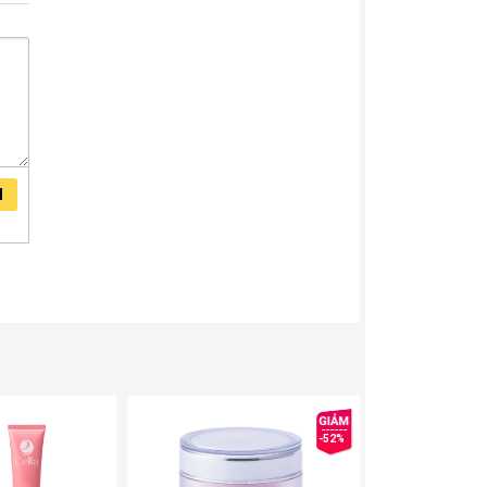
I
ôi phát
-52%
Add
Add
to
to