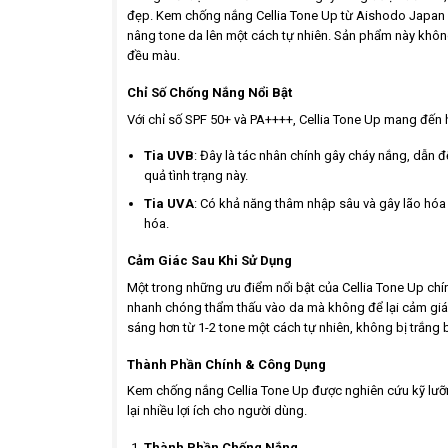
đẹp. Kem chống nắng Cellia Tone Up từ Aishodo Japan nổ
nâng tone da lên một cách tự nhiên. Sản phẩm này khô
đều màu.
Chỉ Số Chống Nắng Nổi Bật
Với chỉ số SPF 50+ và PA++++, Cellia Tone Up mang đến h
Tia UVB
: Đây là tác nhân chính gây cháy nắng, dẫn 
quả tình trạng này.
Tia UVA
: Có khả năng thâm nhập sâu và gây lão hóa
hóa.
Cảm Giác Sau Khi Sử Dụng
Một trong những ưu điểm nổi bật của Cellia Tone Up chí
nhanh chóng thẩm thấu vào da mà không để lại cảm giác d
sáng hơn từ 1-2 tone một cách tự nhiên, không bị trắng 
Thành Phần Chính & Công Dụng
Kem chống nắng Cellia Tone Up được nghiên cứu kỹ lưỡ
lại nhiều lợi ích cho người dùng.
Thành Phần Chống Nắng