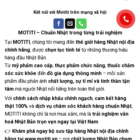
Kết nối với Motiti trên mạng xã hội
MOTITI – Chuẩn Nhật trong từng trải nghiệm
Tại
MOTITI
, chúng tôi mang đến
thế giới hàng Nhật nội địa
chính hãng
, được
chọn lọc tinh tế
từ những thương hiệu
hàng đầu Nhật Bản.
Từ
mỹ phẩm cao cấp
,
thực phẩm chức năng
,
thuốc chăm
sóc sức khỏe
đến
đồ gia dụng thông minh
– mỗi sản
phẩm đều phản ánh
chất lượng, sự tỉ mỉ và tinh thần tận
tâm
mà người Nhật nổi tiếng trên toàn thế giới.
Với
chính sách nhập khẩu chính ngạch
,
cam kết hàng
thật 100%
và
dịch vụ chăm sóc khách hàng chuẩn Nhật
,
MOTITI không chỉ là nơi mua sắm, mà là
trải nghiệm văn
hoá Nhật Bản trọn vẹn ngay tại Việt Nam
.
👉
Khám phá ngay bộ sưu tập hàng Nhật nội địa chính
hãng tại
www.motiti.vn
– nơi
chất lượng Nhật Bản chạm