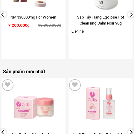
NMN30000mg For Women
Sáp Tẩy Trang Egoipse Hot
Cleansing Balm Noir 90g
7,200,000
₫
13,800,000
₫
Liên hệ
Sản phẩm mới nhất
Add
Add
to
to
wishlist
wishlist