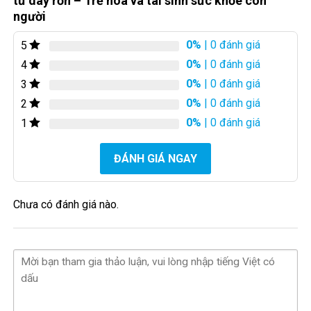
từ dây rốn – Trẻ hóa và tài sinh sức khỏe con
người
0%
| 0 đánh giá
5
0%
| 0 đánh giá
4
0%
| 0 đánh giá
3
0%
| 0 đánh giá
2
0%
| 0 đánh giá
1
ĐÁNH GIÁ NGAY
Https://www.facebook.com/motitishop/
Chưa có đánh giá nào.