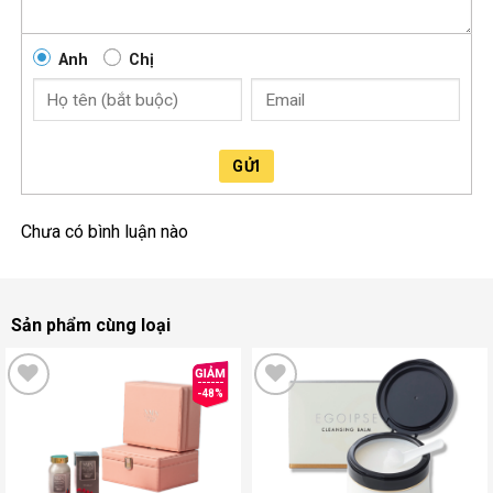
Anh
Chị
GỬI
Chưa có bình luận nào
Sản phẩm cùng loại
-48%
Add
Add
to
to
wishlist
wishlist