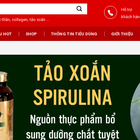
Hỗ trợ
khách hà
,
,
...
 thần
collagen
tảo xoắn
I HOT
SHOP
THÔNG TIN TIÊU DÙNG
GIỚI THIỆU