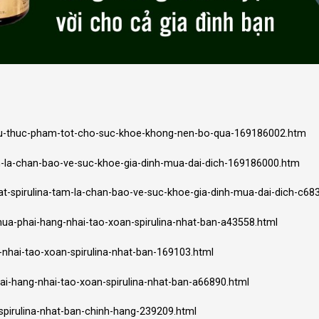
sieu-thuc-pham-tot-cho-suc-khoe-khong-nen-bo-qua-169186002.htm
am-la-chan-bao-ve-suc-khoe-gia-dinh-mua-dai-dich-169186000.htm
at-spirulina-tam-la-chan-bao-ve-suc-khoe-gia-dinh-mua-dai-dich-c6
mua-phai-hang-nhai-tao-xoan-spirulina-nhat-ban-a43558.html
-nhai-tao-xoan-spirulina-nhat-ban-169103.html
hai-hang-nhai-tao-xoan-spirulina-nhat-ban-a66890.html
spirulina-nhat-ban-chinh-hang-239209.html