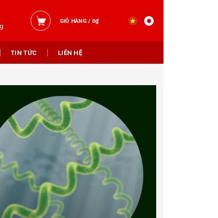
GIỎ HÀNG /
0
₫
ng
TIN TỨC
LIÊN HỆ