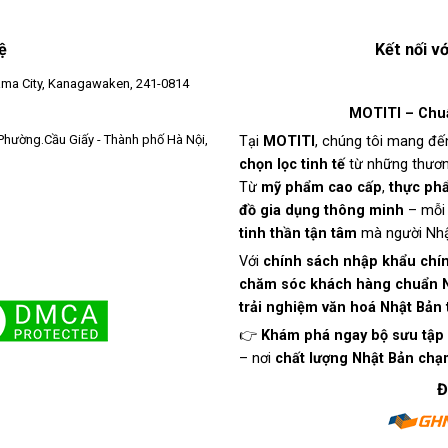
ệ
Kết nối v
ma City, Kanagawaken, 241-0814
MOTITI – Chuẩ
Phường.Cầu Giấy - Thành phố Hà Nội,
Tại
MOTITI
, chúng tôi mang đ
chọn lọc tinh tế
từ những thươn
Từ
mỹ phẩm cao cấp
,
thực ph
đồ gia dụng thông minh
– mỗi
om
tinh thần tận tâm
mà người Nhật 
Với
chính sách nhập khẩu chí
chăm sóc khách hàng chuẩn 
trải nghiệm văn hoá Nhật Bản 
👉
Khám phá ngay bộ sưu tập 
– nơi
chất lượng Nhật Bản chạ
Đ