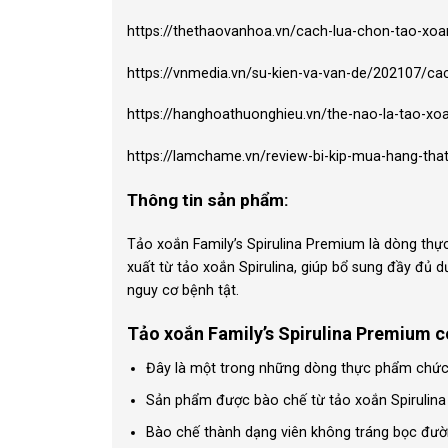
https://thethaovanhoa.vn/cach-lua-chon-tao-xo
https://vnmedia.vn/su-kien-va-van-de/202107/cac
https://hanghoathuonghieu.vn/the-nao-la-tao-xoa
https://lamchame.vn/review-bi-kip-mua-hang-that
Thông tin sản phẩm:
Tảo xoắn Family’s Spirulina Premium là dòng th
xuất từ tảo xoắn Spirulina, giúp bổ sung đầy đủ 
nguy cơ bệnh tật.
Tảo xoắn Family’s Spirulina Premium c
Đây là một trong những dòng thực phẩm chức nă
Sản phẩm được bào chế từ tảo xoắn Spirulina 
Bào chế thành dạng viên không tráng bọc đườn