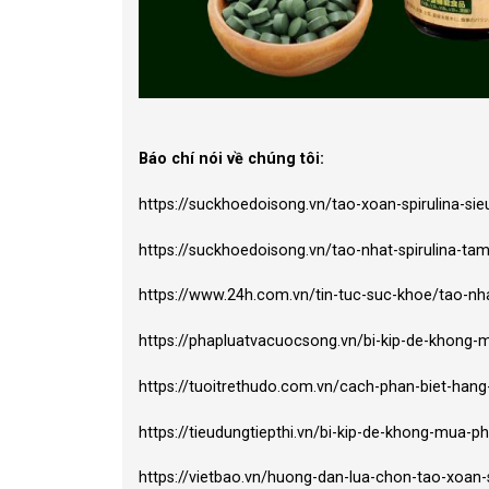
Báo chí nói về chúng tôi:
https://suckhoedoisong.vn/tao-xoan-spirulina-
https://suckhoedoisong.vn/tao-nhat-spirulina-t
https://www.24h.com.vn/tin-tuc-suc-khoe/tao-nh
https://phapluatvacuocsong.vn/bi-kip-de-khong-
https://tuoitrethudo.com.vn/cach-phan-biet-hang
https://tieudungtiepthi.vn/bi-kip-de-khong-mua-p
https://vietbao.vn/huong-dan-lua-chon-tao-xoan-