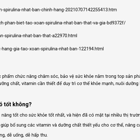
an-spirulina-nhat-ban-chinh-hang-20210707142255413.htm
h-phan-biet-tao-xoan-spirulina-nhat-ban-that-va-gia-bd9372f/
n-spirulina-nhat-ban-that-a22970.html
-hang-gia-tao-xoan-spirulina-nhat-ban-122194.html
ực phẩm chức năng chăm sóc, bảo vệ sức khỏe nằm trong top sản ph
dưỡng chất, vitamin cần thiết để duy trì cơ thể khỏe mạnh, nuôi dưỡng
ó tốt không?
ng tốt cho sức khỏe tốt nhất, và hiện đã có mặt tại nhiều thị trường
giúp bổ sung các vitamin và dưỡng chất thiết yếu cho cơ thể, nâng c
g, dễ uống, dễ hấp thu.